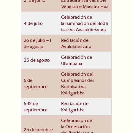
21 de junio
Entrada al Nirvana del
Venerable Maestro Hua
Celebración de
4 de julio
la Iluminación del Bodh
isattva Avalokiteśvara
26 de julio – 1
Recitación de
de agosto
Avalokiteśvara
Celebración de
23 de agosto
Ullambana
Celebración del
6 de
Cumpleaños del
septiembre
Bodhisattva
Ksitigarbha
6-12 de
Recitación de
septiembre
Ksitigarbha
Celebración de
la Ordenación
25 de octubre
del Bodhisattva