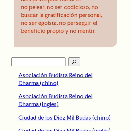
no pelear, no ser codicioso, no
buscar la gratificación personal,
no ser egoísta, no perseguir el
beneficio propio y no mentir.
S
e
Asociación Budista Reino del
a
Dharma (chino)
r
c
Asociación Budista Reino del
h
Dharma (inglés)
Ciudad de los Diez Mil Budas (chino)
Ciudad de los Diez Mil Budas (inglés)