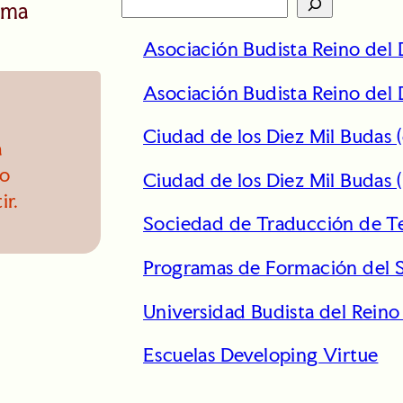
S
rma
e
Asociación Budista Reino del
a
r
Asociación Budista Reino del 
c
h
Ciudad de los Diez Mil Budas 
a
no
Ciudad de los Diez Mil Budas (
ir.
Sociedad de Traducción de Te
Programas de Formación del S
Universidad Budista del Rein
Escuelas Developing Virtue