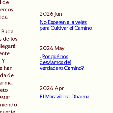
d de
ebemos
2026 Jun
vida
No Esperen a la vejez
para Cultivar el Camino
l Buda
s de los
llegará
2026 May
mente
¿Por qué nos
. Y
desviamos del
ue han
verdadero Camino?
ada de
harma.
2026 Apr
eto
El Maravilloso Dharma
estar
eniendo
muerte,