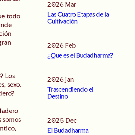
2026 Mar
n
Las Cuatro Etapas de la
ue todo
Cultivación
onde
ación
gran
2026 Feb
¿Que es el Budadharma?
o? Los
2026 Jan
s, sexo,
Trascendiendo el
dero?
Destino
rdadero
os somos
2025 Dec
ntico,
El Budadharma