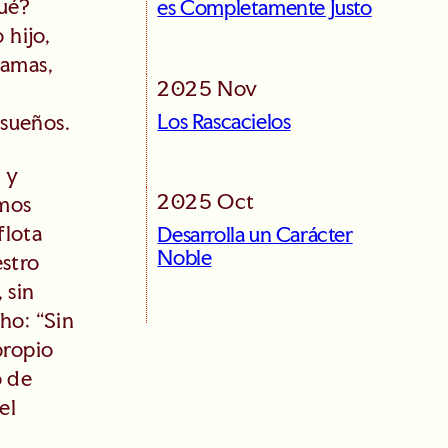
qué?
es Completamente Justo
 hijo,
ramas,
2025 Nov
Los Rascacielos
 sueños.
 y
2025 Oct
omos
flota
Desarrolla un Carácter
Noble
estro
 sin
cho: “Sin
propio
o de
el