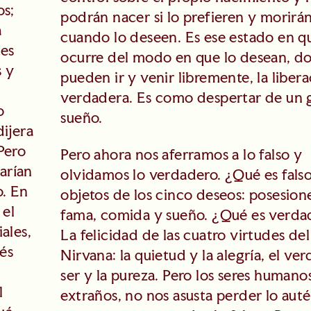
os;
podrán nacer si lo prefieren y morirá
a
cuando lo deseen. Es ese estado en q
tes
ocurre del modo en que lo desean, d
s y
pueden ir y venir libremente, la liber
verdadera. Es como despertar de un 
o
sueño.
ijera
 Pero
Pero ahora nos aferramos a lo falso y
sarían
olvidamos lo verdadero. ¿Qué es fals
o. En
objetos de los cinco deseos: posesione
 el
fama, comida y sueño. ¿Qué es verda
ales,
La felicidad de las cuatro virtudes del
ués
Nirvana: la quietud y la alegría, el ve
ser y la pureza. Pero los seres human
l
extraños, no nos asusta perder lo auté