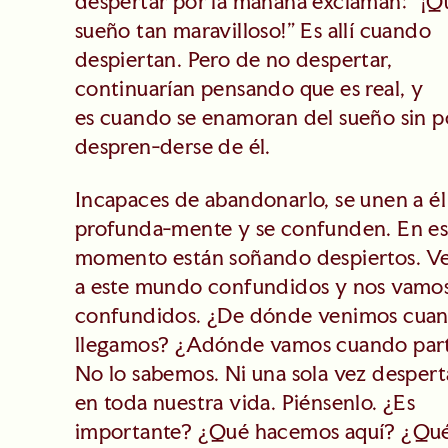
despertar por la mañana exclaman: “¡Q
sueño tan maravilloso!” Es allí cuando
despiertan. Pero de no despertar,
continuarían pensando que es real, y
es cuando se enamoran del sueño sin 
despren-derse de él.
Incapaces de abandonarlo, se unen a él
profunda-mente y se confunden. En e
momento están soñando despiertos. V
a este mundo confundidos y nos vamo
confundidos. ¿De dónde venimos cua
llegamos? ¿Adónde vamos cuando par
No lo sabemos. Ni una sola vez desper
en toda nuestra vida. Piénsenlo. ¿Es
importante? ¿Qué hacemos aquí? ¿Qué