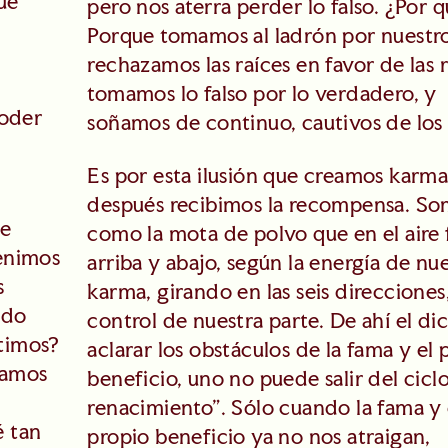
ué
pero nos aterra perder lo falso. ¿Por 
Porque tomamos al ladrón por nuestro
rechazamos las raíces en favor de las 
tomamos lo falso por lo verdadero, y
poder
soñamos de continuo, cautivos de los
Es por esta ilusión que creamos karma
después recibimos la recompensa. S
se
como la mota de polvo que en el aire 
enimos
arriba y abajo, según la energía de nu
s
karma, girando en las seis direcciones,
ndo
control de nuestra parte. De ahí el di
timos?
aclarar los obstáculos de la fama y el 
tamos
beneficio, uno no puede salir del cicl
renacimiento”. Sólo cuando la fama y 
 tan
propio beneficio ya no nos atraigan,