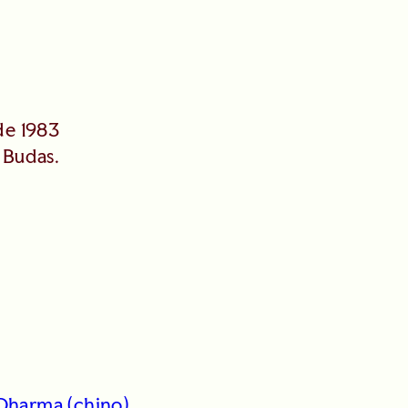
de 1983
 Budas.
 Dharma (chino)