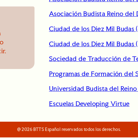
a
r
Asociación Budista Reino del 
c
h
Ciudad de los Diez Mil Budas 
a
no
Ciudad de los Diez Mil Budas (
ir.
Sociedad de Traducción de Te
Programas de Formación del S
Universidad Budista del Rein
Escuelas Developing Virtue
@ 2026 BTTS Español reservados todos los derechos.